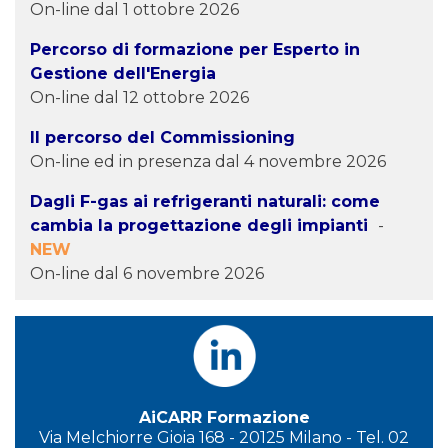
On-line dal 1 ottobre 2026
Percorso di formazione per Esperto in
Gestione dell'Energia
IN TRENO
On-line dal 12 ottobre 2026
Il percorso del Commissioning
Dalla STAZIONE CENTRALE FS
di Milano,
On-line ed in presenza dal 4 novembre 2026
collegamento diretto con il bus linea 81
(vedi sopra > IN AUTOBUS)
Dagli F-gas ai refrigeranti naturali: come
cambia la progettazione degli impianti
-
IN AUTO
NEW
On-line dal 6 novembre 2026
Da OVEST e NORD (Torino, Laghi,
Aeroporto Malpensa)
Tangenziale Nord (direzione Milano Viale
Zara), uscita Viale Zara. Proseguire diritto
per Milano per 8 km fino a Piazzale
Lagosta, quindi a sinistra in via Pola e dopo
400 m a sinistra in via Melchiorre Gioia per
AiCARR Formazione
ca 1 km.
Via Melchiorre Gioia 168 - 20125 Milano - Tel. 02