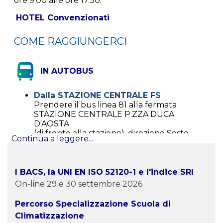
ore 9.00 alle ore 17.30.
HOTEL Convenzionati
COME RAGGIUNGERCI
IN AUTOBUS
Dalla STAZIONE CENTRALE FS
Prendere il bus linea 81 alla fermata
STAZIONE CENTRALE P.ZZA DUCA
D'AOSTA
(di fronte alla stazione), direzione Sesto
Continua a leggere...
Marelli, per 5 fermate. Scendere alla
fermata GIOIA-TIRANO (tempo previsto:
20 minuti circa)
I BACS, la UNI EN ISO 52120-1 e l'indice SRI
DA QUALSIASI ALTRA ZONA DI MILANO
On-line 29 e 30 settembre 2026
Fai click sul logo dell'ATM per impostare il
percorso di partenza e arrivo
Percorso Specializzazione Scuola di
Climatizzazione