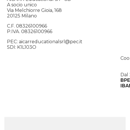
A socio unico
Via Melchiorre Gioia, 168
20125 Milano
C.F. 08326100966
P.IVA. 08326100966
PEC: aicarreducationalsrl@pec.it
SDI: K1L103O
Coo
Dal
BPE
IBA