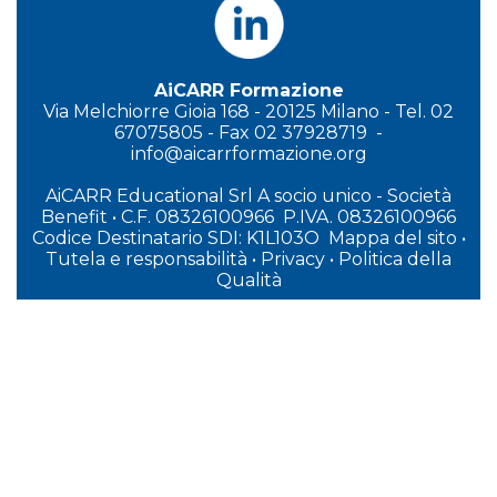
AiCARR Formazione
Via Melchiorre Gioia 168 - 20125 Milano - Tel. 02
67075805 - Fax 02 37928719 -
info@aicarrformazione.org
AiCARR Educational Srl A socio unico - Società
Benefit
•
C.F. 08326100966 P.IVA. 08326100966
Codice Destinatario SDI: K1L103O
Mappa del sito
•
Tutela e responsabilità
•
Privacy
•
P
olitica della
Qualità